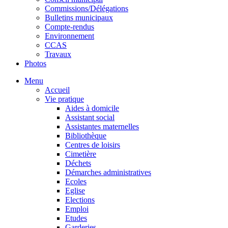
Commissions/Délégations
Bulletins municipaux
Compte-rendus
Environnement
CCAS
Travaux
Photos
Menu
Accueil
Vie pratique
Aides à domicile
Assistant social
Assistantes maternelles
Bibliothèque
Centres de loisirs
Cimetière
Déchets
Démarches administratives
Ecoles
Eglise
Elections
Emploi
Etudes
Garderies