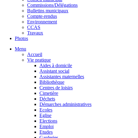
Commissions/Délégations
Bulletins municipaux
Compte-rendus
Environnement
CCAS
Travaux
Photos
Menu
Accueil
Vie pratique
Aides à domicile
Assistant social
Assistantes maternelles
Bibliothèque
Centres de loisirs
Cimetière
Déchets
Démarches administratives
Ecoles
Eglise
Elections
Emploi
Etudes
Garderies