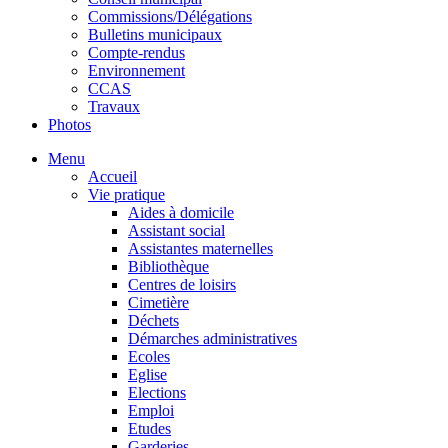
Commissions/Délégations
Bulletins municipaux
Compte-rendus
Environnement
CCAS
Travaux
Photos
Menu
Accueil
Vie pratique
Aides à domicile
Assistant social
Assistantes maternelles
Bibliothèque
Centres de loisirs
Cimetière
Déchets
Démarches administratives
Ecoles
Eglise
Elections
Emploi
Etudes
Garderies