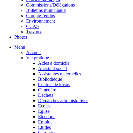
Commissions/Délégations
Bulletins municipaux
Compte-rendus
Environnement
CCAS
Travaux
Photos
Menu
Accueil
Vie pratique
Aides à domicile
Assistant social
Assistantes maternelles
Bibliothèque
Centres de loisirs
Cimetière
Déchets
Démarches administratives
Ecoles
Eglise
Elections
Emploi
Etudes
Garderies