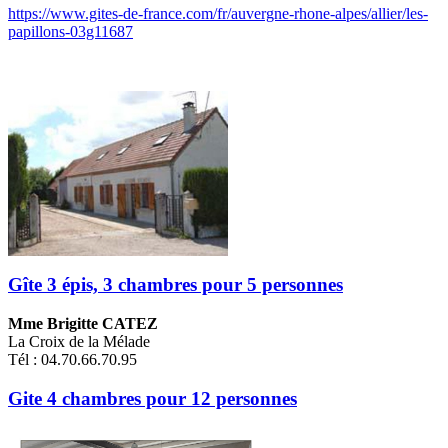
https://www.gites-de-france.com/fr/auvergne-rhone-alpes/allier/les-
papillons-03g11687
Gîte 3 épis, 3 chambres pour 5 personnes
Mme Brigitte CATEZ
La Croix de la Mélade
Tél : 04.70.66.70.95
Gite 4 chambres pour 12 personnes