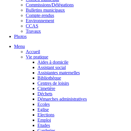
Commissions/Délégations
Bulletins municipaux
Compte-rendus
Environnement
CCAS
Travaux
Photos
Menu
Accueil
Vie pratique
Aides à domicile
Assistant social
Assistantes maternelles
Bibliothèque
Centres de loisirs
Cimetière
Déchets
Démarches administratives
Ecoles
Eglise
Elections
Emploi
Etudes
Garderies