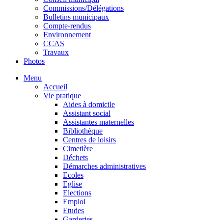
Commissions/Délégations
Bulletins municipaux
Compte-rendus
Environnement
CCAS
Travaux
Photos
Menu
Accueil
Vie pratique
Aides à domicile
Assistant social
Assistantes maternelles
Bibliothèque
Centres de loisirs
Cimetière
Déchets
Démarches administratives
Ecoles
Eglise
Elections
Emploi
Etudes
Garderies