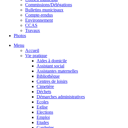
Commissions/Délégations
Bulletins municipaux
Compte-rendus
Environnement
CCAS
Travaux
Photos
Menu
Accueil
Vie pratique
Aides à domicile
Assistant social
Assistantes maternelles
Bibliothèque
Centres de loisirs
Cimetière
Déchets
Démarches administratives
Ecoles
Eglise
Elections
Emploi
Etudes
Garderies