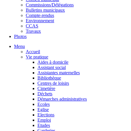
Commissions/Délégations
Bulletins municipaux
Compte-rendus
Environnement
CCAS
Travaux
Photos
Menu
Accueil
Vie pratique
Aides à domicile
Assistant social
Assistantes maternelles
Bibliothèque
Centres de loisirs
Cimetière
Déchets
Démarches administratives
Ecoles
Eglise
Elections
Emploi
Etudes
Garderies