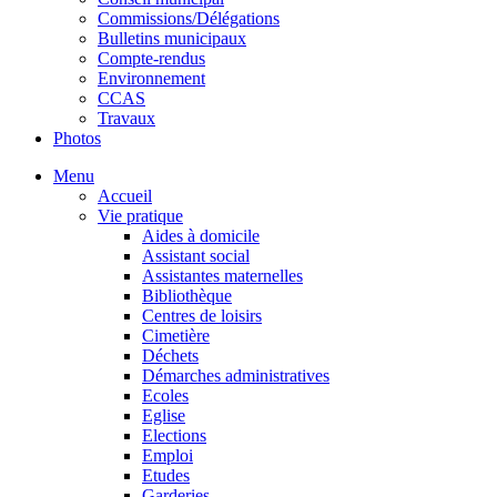
Commissions/Délégations
Bulletins municipaux
Compte-rendus
Environnement
CCAS
Travaux
Photos
Menu
Accueil
Vie pratique
Aides à domicile
Assistant social
Assistantes maternelles
Bibliothèque
Centres de loisirs
Cimetière
Déchets
Démarches administratives
Ecoles
Eglise
Elections
Emploi
Etudes
Garderies